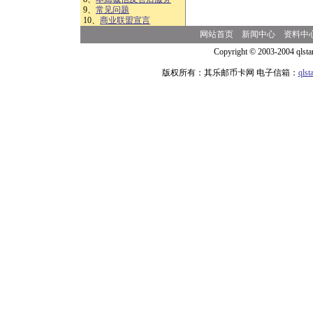
9、
常见问题
10、
商业联盟宣言
网站首页
新闻中心
资料中
Copyright © 2003-2004 qlsta
版权所有：其乐邮币卡网 电子信箱：
qls