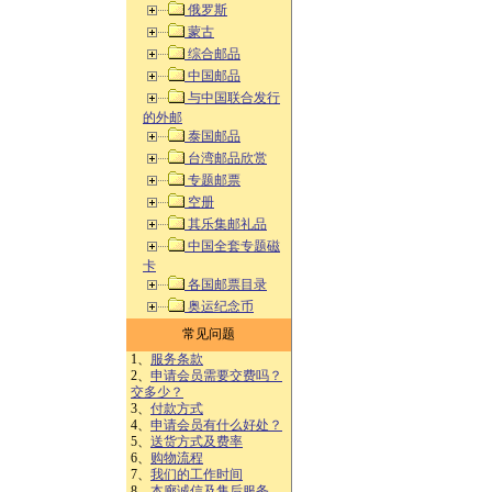
俄罗斯
蒙古
综合邮品
中国邮品
与中国联合发行
的外邮
泰国邮品
台湾邮品欣赏
专题邮票
空册
其乐集邮礼品
中国全套专题磁
卡
各国邮票目录
奥运纪念币
常见问题
1、
服务条款
2、
申请会员需要交费吗？
交多少？
3、
付款方式
4、
申请会员有什么好处？
5、
送货方式及费率
6、
购物流程
7、
我们的工作时间
8、
本廊诚信及售后服务