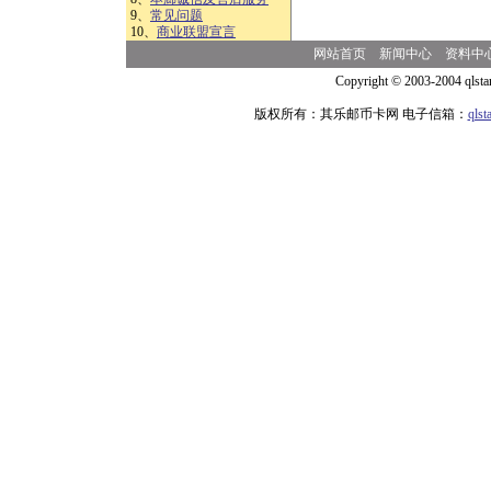
9、
常见问题
10、
商业联盟宣言
网站首页
新闻中心
资料中
Copyright © 2003-2004 qlsta
版权所有：其乐邮币卡网 电子信箱：
qls