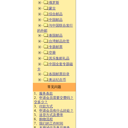
俄罗斯
蒙古
综合邮品
中国邮品
与中国联合发行
的外邮
泰国邮品
台湾邮品欣赏
专题邮票
空册
其乐集邮礼品
中国全套专题磁
卡
各国邮票目录
奥运纪念币
常见问题
1、
服务条款
2、
申请会员需要交费吗？
交多少？
3、
付款方式
4、
申请会员有什么好处？
5、
送货方式及费率
6、
购物流程
7、
我们的工作时间
8、
本廊诚信及售后服务