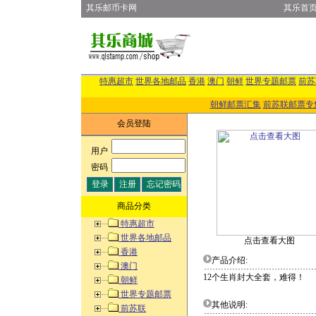
其乐邮币卡网
其乐首
特惠超市
世界各地邮品
香港
澳门
朝鲜
世界专题邮票
前苏
朝鲜邮票汇集
前苏联邮票专
会员登陆
用户
:
密码
:
商品分类
特惠超市
世界各地邮品
点击查看大图
香港
产品介绍:
澳门
12个生肖封大全套，难得！
朝鲜
世界专题邮票
其他说明:
前苏联