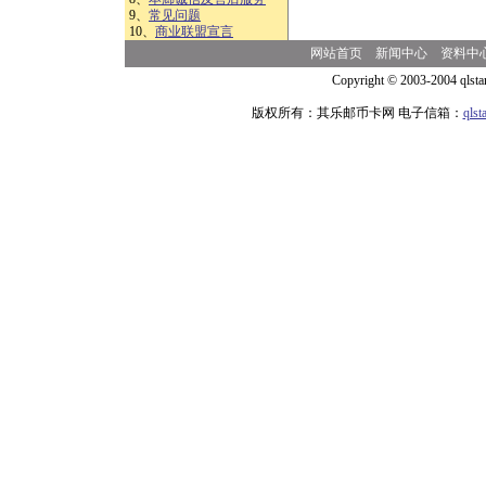
9、
常见问题
10、
商业联盟宣言
网站首页
新闻中心
资料中
Copyright © 2003-2004 qlsta
版权所有：其乐邮币卡网 电子信箱：
qls