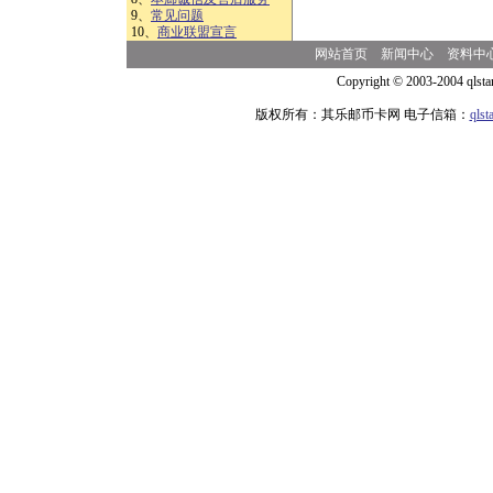
9、
常见问题
10、
商业联盟宣言
网站首页
新闻中心
资料中
Copyright © 2003-2004 qlsta
版权所有：其乐邮币卡网 电子信箱：
qls