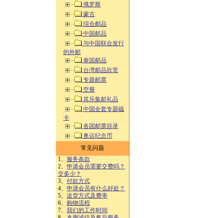
俄罗斯
蒙古
综合邮品
中国邮品
与中国联合发行
的外邮
泰国邮品
台湾邮品欣赏
专题邮票
空册
其乐集邮礼品
中国全套专题磁
卡
各国邮票目录
奥运纪念币
常见问题
1、
服务条款
2、
申请会员需要交费吗？
交多少？
3、
付款方式
4、
申请会员有什么好处？
5、
送货方式及费率
6、
购物流程
7、
我们的工作时间
8、
本廊诚信及售后服务