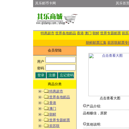
其乐邮币卡网
其乐首
特惠超市
世界各地邮品
香港
澳门
朝鲜
世界专题邮票
前苏
朝鲜邮票汇集
前苏联邮票专
会员登陆
用户
:
密码
:
商品分类
特惠超市
世界各地邮品
点击查看大图
香港
产品介绍:
澳门
品相极佳，原胶
朝鲜
世界专题邮票
其他说明:
前苏联