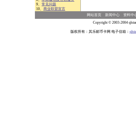
9、
常见问题
10、
商业联盟宣言
网站首页
新闻中心
资料中
Copyright © 2003-2004 qlsta
版权所有：其乐邮币卡网 电子信箱：
qls