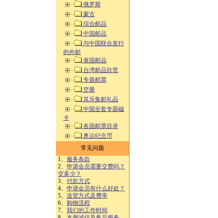
俄罗斯
蒙古
综合邮品
中国邮品
与中国联合发行
的外邮
泰国邮品
台湾邮品欣赏
专题邮票
空册
其乐集邮礼品
中国全套专题磁
卡
各国邮票目录
奥运纪念币
常见问题
1、
服务条款
2、
申请会员需要交费吗？
交多少？
3、
付款方式
4、
申请会员有什么好处？
5、
送货方式及费率
6、
购物流程
7、
我们的工作时间
8、
本廊诚信及售后服务