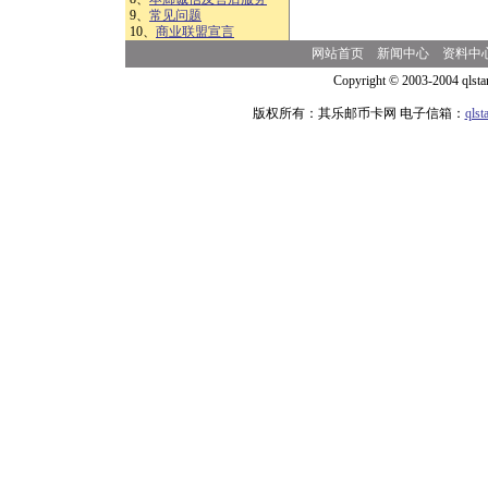
9、
常见问题
10、
商业联盟宣言
网站首页
新闻中心
资料中
Copyright © 2003-2004 qlsta
版权所有：其乐邮币卡网 电子信箱：
qls