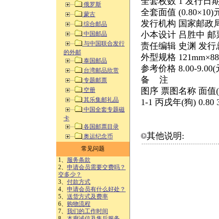
全套枚数 1 发行日期 2
俄罗斯
全套面值 (0.80×10
蒙古
发行机构 国家邮政
综合邮品
小本设计 吕胜中 邮
中国邮品
与中国联合发行
责任编辑 史渊 发行总
的外邮
外型规格 121mm×8
泰国邮品
参考价格 8.00-9.0
台湾邮品欣赏
备 注
专题邮票
图序 票图名称 面值(
空册
其乐集邮礼品
1-1 丙戌年(狗) 0.8
中国全套专题磁
卡
各国邮票目录
其他说明:
奥运纪念币
常见问题
1、
服务条款
2、
申请会员需要交费吗？
交多少？
3、
付款方式
4、
申请会员有什么好处？
5、
送货方式及费率
6、
购物流程
7、
我们的工作时间
8、
本廊诚信及售后服务