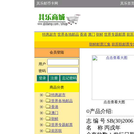
其乐邮币卡网
其乐首
特惠超市
世界各地邮品
香港
澳门
朝鲜
世界专题邮票
前苏
朝鲜邮票汇集
前苏联邮票专
会员登陆
用户
:
密码
:
商品分类
特惠超市
世界各地邮品
点击查看大图
香港
产品介绍:
澳门
朝鲜
志 编 号 SB(30)2
世界专题邮票
名 称 丙戌年
前苏联