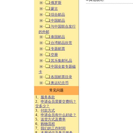
俄罗斯
蒙古
综合邮品
中国邮品
与中国联合发行
的外邮
泰国邮品
台湾邮品欣赏
专题邮票
空册
其乐集邮礼品
中国全套专题磁
卡
各国邮票目录
奥运纪念币
常见问题
1、
服务条款
2、
申请会员需要交费吗？
交多少？
3、
付款方式
4、
申请会员有什么好处？
5、
送货方式及费率
6、
购物流程
7、
我们的工作时间
8、
本廊诚信及售后服务