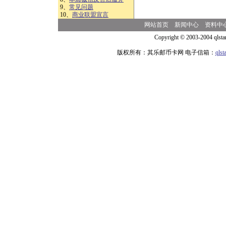
9、
常见问题
10、
商业联盟宣言
网站首页
新闻中心
资料中
Copyright © 2003-2004 qlsta
版权所有：其乐邮币卡网 电子信箱：
qls