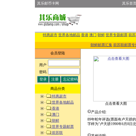
其乐邮币卡网
其乐首
特惠超市
世界各地邮品
香港
澳门
朝鲜
世界专题邮票
前苏
朝鲜邮票汇集
前苏联邮票专
会员登陆
用户
:
密码
:
商品分类
特惠超市
世界各地邮品
点击查看大图
香港
产品介绍:
澳门
89年蛇年评选(票面有卢天骄
朝鲜
字样为“卢天骄1990年6月8日北
世界专题邮票
前苏联
其他说明: