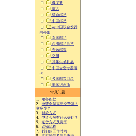
俄罗斯
蒙古
综合邮品
中国邮品
与中国联合发行
的外邮
泰国邮品
台湾邮品欣赏
专题邮票
空册
其乐集邮礼品
中国全套专题磁
卡
各国邮票目录
奥运纪念币
常见问题
1、
服务条款
2、
申请会员需要交费吗？
交多少？
3、
付款方式
4、
申请会员有什么好处？
5、
送货方式及费率
6、
购物流程
7、
我们的工作时间
8、
本廊诚信及售后服务