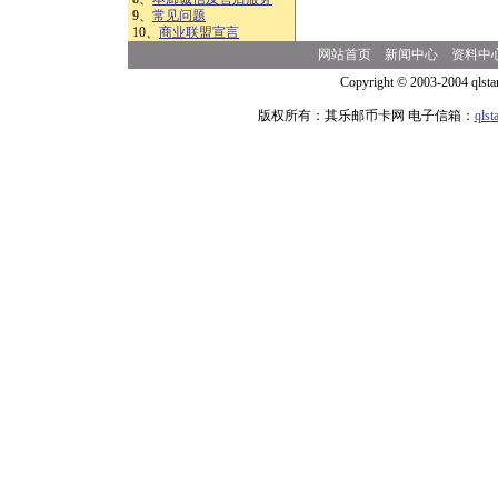
9、
常见问题
10、
商业联盟宣言
网站首页
新闻中心
资料中
Copyright © 2003-2004 qlsta
版权所有：其乐邮币卡网 电子信箱：
qls