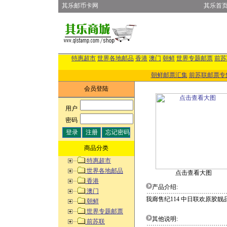
其乐邮币卡网
其乐首
特惠超市
世界各地邮品
香港
澳门
朝鲜
世界专题邮票
前苏
朝鲜邮票汇集
前苏联邮票专
会员登陆
用户
:
密码
:
商品分类
特惠超市
世界各地邮品
点击查看大图
香港
产品介绍:
澳门
我廊售纪114 中日联欢原胶靓
朝鲜
世界专题邮票
其他说明:
前苏联