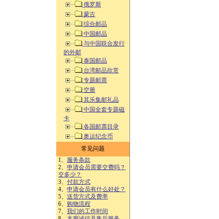
俄罗斯
蒙古
综合邮品
中国邮品
与中国联合发行
的外邮
泰国邮品
台湾邮品欣赏
专题邮票
空册
其乐集邮礼品
中国全套专题磁
卡
各国邮票目录
奥运纪念币
常见问题
1、
服务条款
2、
申请会员需要交费吗？
交多少？
3、
付款方式
4、
申请会员有什么好处？
5、
送货方式及费率
6、
购物流程
7、
我们的工作时间
8、
本廊诚信及售后服务