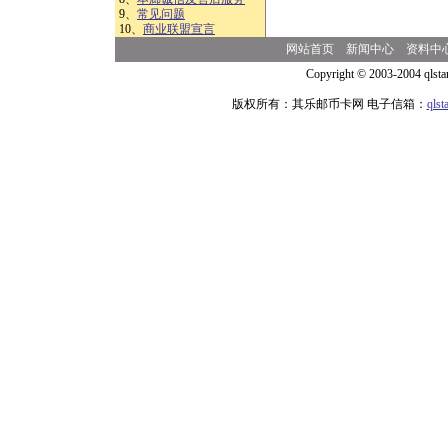
9、
常见问题
10、
商业联盟宣言
网站首页
新闻中心
资料中
Copyright © 2003-2004 qlsta
版权所有：其乐邮币卡网 电子信箱：
qls