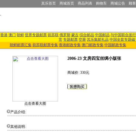
其乐首页
商城首页
商品列表
购物车
商城公告
顾客
香港
澳门
朝鲜
世界专题邮票
前苏联
俄罗斯
蒙古
综合邮品
中国邮品
与中国联合发行
赏
专题邮票
空册
其乐集邮礼品
中国全套专题磁
朝鲜邮票汇集
前苏联邮票专集
香港邮政专集
澳门邮政专集
中国邮政专集
2006-23 文房四宝丝绸小版张
商城价: 330元
点击查看大图
产品介绍:
其他说明: