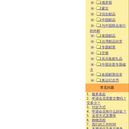
俄罗斯
蒙古
综合邮品
中国邮品
与中国联合发行
的外邮
泰国邮品
台湾邮品欣赏
专题邮票
空册
其乐集邮礼品
中国全套专题磁
卡
各国邮票目录
奥运纪念币
常见问题
1、
服务条款
2、
申请会员需要交费吗？
交多少？
3、
付款方式
4、
申请会员有什么好处？
5、
送货方式及费率
6、
购物流程
7、
我们的工作时间
8、
本廊诚信及售后服务