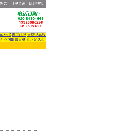
留言
订单查询
邮购须知
的外邮
泰国邮品
台湾邮品欣
卡
各国邮票目录
奥运纪念币