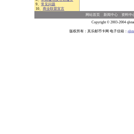
9、
常见问题
10、
商业联盟宣言
网站首页
新闻中心
资料中
Copyright © 2003-2004 qlsta
版权所有：其乐邮币卡网 电子信箱：
qls