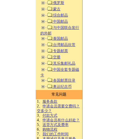
俄罗斯
蒙古
综合邮品
中国邮品
与中国联合发行
的外邮
泰国邮品
台湾邮品欣赏
专题邮票
空册
其乐集邮礼品
中国全套专题磁
卡
各国邮票目录
奥运纪念币
常见问题
1、
服务条款
2、
申请会员需要交费吗？
交多少？
3、
付款方式
4、
申请会员有什么好处？
5、
送货方式及费率
6、
购物流程
7、
我们的工作时间
8、
本廊诚信及售后服务