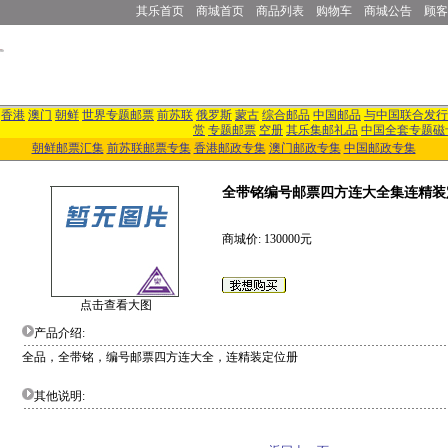
其乐首页
商城首页
商品列表
购物车
商城公告
顾客
香港
澳门
朝鲜
世界专题邮票
前苏联
俄罗斯
蒙古
综合邮品
中国邮品
与中国联合发行
赏
专题邮票
空册
其乐集邮礼品
中国全套专题磁
朝鲜邮票汇集
前苏联邮票专集
香港邮政专集
澳门邮政专集
中国邮政专集
全带铭编号邮票四方连大全集连精装
商城价: 130000元
点击查看大图
产品介绍:
全品，全带铭，编号邮票四方连大全，连精装定位册
其他说明: