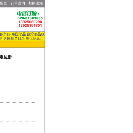
留言
订单查询
邮购须知
的外邮
泰国邮品
台湾邮品欣
卡
各国邮票目录
奥运纪念币
定位册