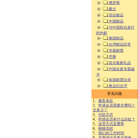
俄罗斯
蒙古
综合邮品
中国邮品
与中国联合发行
的外邮
泰国邮品
台湾邮品欣赏
专题邮票
空册
其乐集邮礼品
中国全套专题磁
卡
各国邮票目录
奥运纪念币
常见问题
1、
服务条款
2、
申请会员需要交费吗？
交多少？
3、
付款方式
4、
申请会员有什么好处？
5、
送货方式及费率
6、
购物流程
7、
我们的工作时间
8、
本廊诚信及售后服务