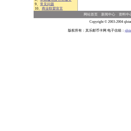
9、
常见问题
10、
商业联盟宣言
网站首页
新闻中心
资料中
Copyright © 2003-2004 qlsta
版权所有：其乐邮币卡网 电子信箱：
qls