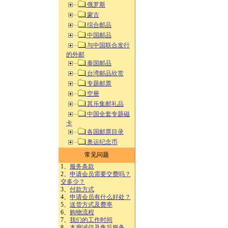
俄罗斯
蒙古
综合邮品
中国邮品
与中国联合发行
的外邮
泰国邮品
台湾邮品欣赏
专题邮票
空册
其乐集邮礼品
中国全套专题磁
卡
各国邮票目录
奥运纪念币
常见问题
1、
服务条款
2、
申请会员需要交费吗？
交多少？
3、
付款方式
4、
申请会员有什么好处？
5、
送货方式及费率
6、
购物流程
7、
我们的工作时间
8、
本廊诚信及售后服务