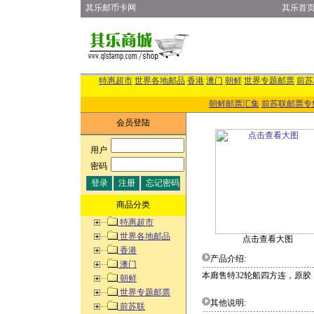
其乐邮币卡网
其乐首
特惠超市
世界各地邮品
香港
澳门
朝鲜
世界专题邮票
前苏
朝鲜邮票汇集
前苏联邮票专
会员登陆
用户
:
密码
:
商品分类
特惠超市
世界各地邮品
点击查看大图
香港
产品介绍:
澳门
本廊售特32轮船四方连，原胶
朝鲜
世界专题邮票
其他说明:
前苏联