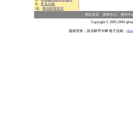
9、
常见问题
10、
商业联盟宣言
网站首页
新闻中心
资料中
Copyright © 2003-2004 qlsta
版权所有：其乐邮币卡网 电子信箱：
qls