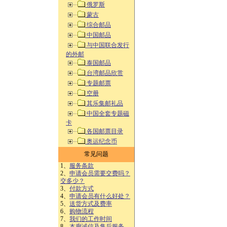
俄罗斯
蒙古
综合邮品
中国邮品
与中国联合发行
的外邮
泰国邮品
台湾邮品欣赏
专题邮票
空册
其乐集邮礼品
中国全套专题磁
卡
各国邮票目录
奥运纪念币
常见问题
1、
服务条款
2、
申请会员需要交费吗？
交多少？
3、
付款方式
4、
申请会员有什么好处？
5、
送货方式及费率
6、
购物流程
7、
我们的工作时间
8、
本廊诚信及售后服务