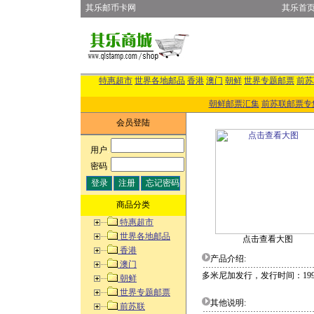
其乐邮币卡网
其乐首
特惠超市
世界各地邮品
香港
澳门
朝鲜
世界专题邮票
前苏
朝鲜邮票汇集
前苏联邮票专
会员登陆
用户
:
密码
:
商品分类
特惠超市
世界各地邮品
点击查看大图
香港
产品介绍:
澳门
多米尼加发行，发行时间：1997.
朝鲜
世界专题邮票
其他说明:
前苏联