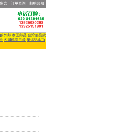
留言
订单查询
邮购须知
的外邮
泰国邮品
台湾邮品欣
卡
各国邮票目录
奥运纪念币