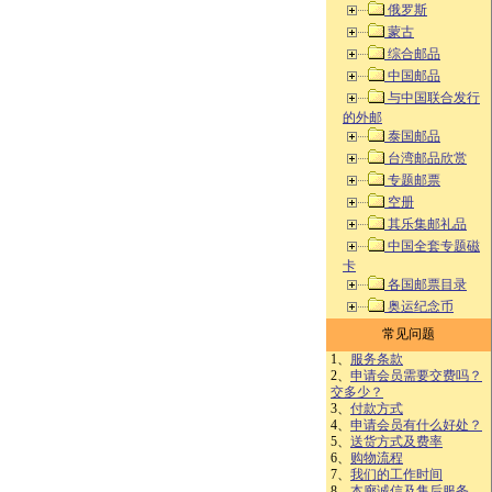
俄罗斯
蒙古
综合邮品
中国邮品
与中国联合发行
的外邮
泰国邮品
台湾邮品欣赏
专题邮票
空册
其乐集邮礼品
中国全套专题磁
卡
各国邮票目录
奥运纪念币
常见问题
1、
服务条款
2、
申请会员需要交费吗？
交多少？
3、
付款方式
4、
申请会员有什么好处？
5、
送货方式及费率
6、
购物流程
7、
我们的工作时间
8、
本廊诚信及售后服务