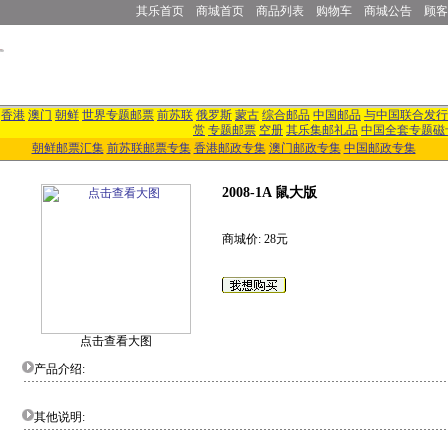
其乐首页
商城首页
商品列表
购物车
商城公告
顾客
香港
澳门
朝鲜
世界专题邮票
前苏联
俄罗斯
蒙古
综合邮品
中国邮品
与中国联合发行
赏
专题邮票
空册
其乐集邮礼品
中国全套专题磁
朝鲜邮票汇集
前苏联邮票专集
香港邮政专集
澳门邮政专集
中国邮政专集
2008-1A 鼠大版
商城价: 28元
点击查看大图
产品介绍:
其他说明: