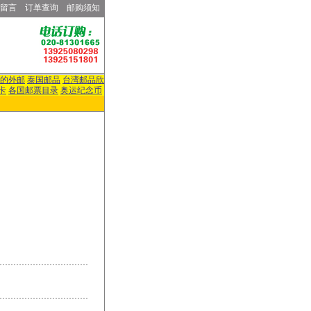
留言
订单查询
邮购须知
的外邮
泰国邮品
台湾邮品欣
卡
各国邮票目录
奥运纪念币