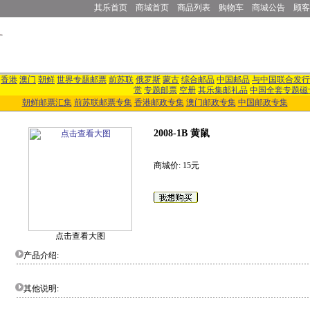
其乐首页
商城首页
商品列表
购物车
商城公告
顾客
香港
澳门
朝鲜
世界专题邮票
前苏联
俄罗斯
蒙古
综合邮品
中国邮品
与中国联合发行
赏
专题邮票
空册
其乐集邮礼品
中国全套专题磁
朝鲜邮票汇集
前苏联邮票专集
香港邮政专集
澳门邮政专集
中国邮政专集
2008-1B 黄鼠
商城价: 15元
点击查看大图
产品介绍:
其他说明: