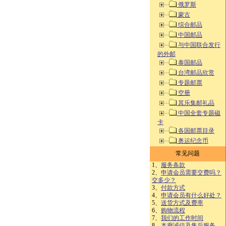
俄罗斯
蒙古
综合邮品
中国邮品
与中国联合发行
的外邮
泰国邮品
台湾邮品欣赏
专题邮票
空册
其乐集邮礼品
中国全套专题磁
卡
各国邮票目录
奥运纪念币
常见问题
1、
服务条款
2、
申请会员需要交费吗？
交多少？
3、
付款方式
4、
申请会员有什么好处？
5、
送货方式及费率
6、
购物流程
7、
我们的工作时间
8、
本廊诚信及售后服务