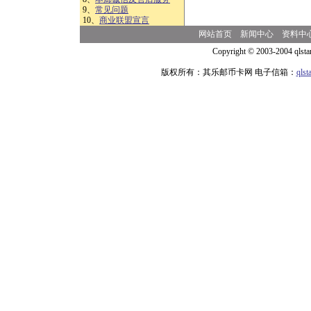
9、
常见问题
10、
商业联盟宣言
网站首页
新闻中心
资料中
Copyright © 2003-2004 qlsta
版权所有：其乐邮币卡网 电子信箱：
qls