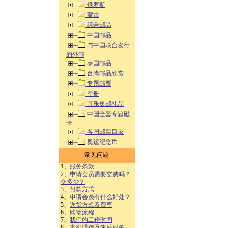
俄罗斯
蒙古
综合邮品
中国邮品
与中国联合发行
的外邮
泰国邮品
台湾邮品欣赏
专题邮票
空册
其乐集邮礼品
中国全套专题磁
卡
各国邮票目录
奥运纪念币
常见问题
1、
服务条款
2、
申请会员需要交费吗？
交多少？
3、
付款方式
4、
申请会员有什么好处？
5、
送货方式及费率
6、
购物流程
7、
我们的工作时间
8、
本廊诚信及售后服务