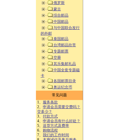
俄罗斯
蒙古
综合邮品
中国邮品
与中国联合发行
的外邮
泰国邮品
台湾邮品欣赏
专题邮票
空册
其乐集邮礼品
中国全套专题磁
卡
各国邮票目录
奥运纪念币
常见问题
1、
服务条款
2、
申请会员需要交费吗？
交多少？
3、
付款方式
4、
申请会员有什么好处？
5、
送货方式及费率
6、
购物流程
7、
我们的工作时间
8、
本廊诚信及售后服务