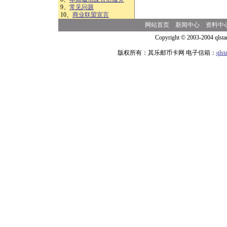
9、
常见问题
10、
商业联盟宣言
网站首页
新闻中心
资料中
Copyright © 2003-2004 qlsta
版权所有：其乐邮币卡网 电子信箱：
qls