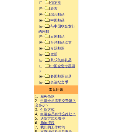
俄罗斯
蒙古
综合邮品
中国邮品
与中国联合发行
的外邮
泰国邮品
台湾邮品欣赏
专题邮票
空册
其乐集邮礼品
中国全套专题磁
卡
各国邮票目录
奥运纪念币
常见问题
1、
服务条款
2、
申请会员需要交费吗？
交多少？
3、
付款方式
4、
申请会员有什么好处？
5、
送货方式及费率
6、
购物流程
7、
我们的工作时间
8、
本廊诚信及售后服务