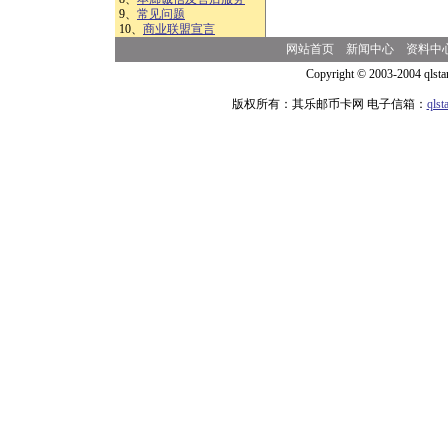
9、
常见问题
10、
商业联盟宣言
网站首页
新闻中心
资料中
Copyright © 2003-2004 qlsta
版权所有：其乐邮币卡网 电子信箱：
qls