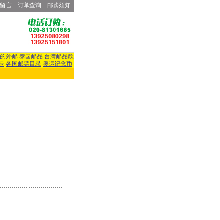
留言
订单查询
邮购须知
的外邮
泰国邮品
台湾邮品欣
卡
各国邮票目录
奥运纪念币