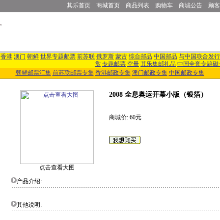
其乐首页
商城首页
商品列表
购物车
商城公告
顾客
香港
澳门
朝鲜
世界专题邮票
前苏联
俄罗斯
蒙古
综合邮品
中国邮品
与中国联合发行
赏
专题邮票
空册
其乐集邮礼品
中国全套专题磁
朝鲜邮票汇集
前苏联邮票专集
香港邮政专集
澳门邮政专集
中国邮政专集
2008 全息奥运开幕小版（银箔）
商城价: 60元
点击查看大图
产品介绍:
其他说明: