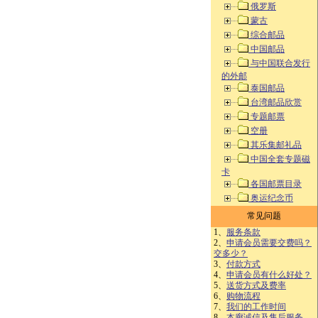
俄罗斯
蒙古
综合邮品
中国邮品
与中国联合发行
的外邮
泰国邮品
台湾邮品欣赏
专题邮票
空册
其乐集邮礼品
中国全套专题磁
卡
各国邮票目录
奥运纪念币
常见问题
1、
服务条款
2、
申请会员需要交费吗？
交多少？
3、
付款方式
4、
申请会员有什么好处？
5、
送货方式及费率
6、
购物流程
7、
我们的工作时间
8、
本廊诚信及售后服务