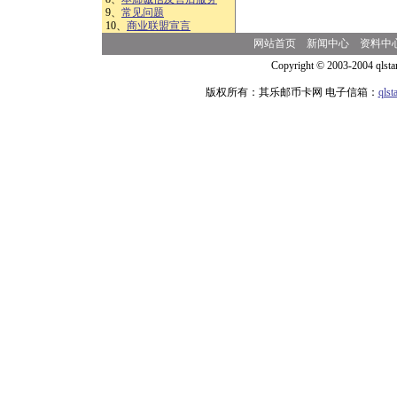
9、
常见问题
10、
商业联盟宣言
网站首页
新闻中心
资料中
Copyright © 2003-2004 qlsta
版权所有：其乐邮币卡网 电子信箱：
qls