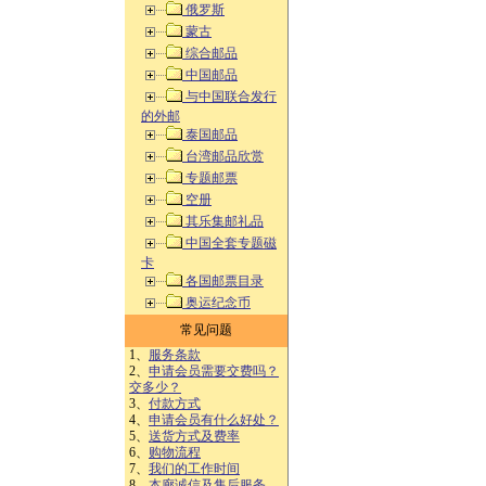
俄罗斯
蒙古
综合邮品
中国邮品
与中国联合发行
的外邮
泰国邮品
台湾邮品欣赏
专题邮票
空册
其乐集邮礼品
中国全套专题磁
卡
各国邮票目录
奥运纪念币
常见问题
1、
服务条款
2、
申请会员需要交费吗？
交多少？
3、
付款方式
4、
申请会员有什么好处？
5、
送货方式及费率
6、
购物流程
7、
我们的工作时间
8、
本廊诚信及售后服务