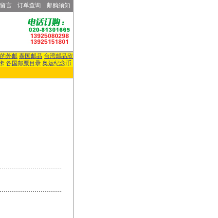
留言
订单查询
邮购须知
的外邮
泰国邮品
台湾邮品欣
卡
各国邮票目录
奥运纪念币