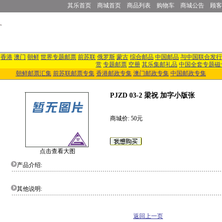
其乐首页
商城首页
商品列表
购物车
商城公告
顾客
香港
澳门
朝鲜
世界专题邮票
前苏联
俄罗斯
蒙古
综合邮品
中国邮品
与中国联合发行
赏
专题邮票
空册
其乐集邮礼品
中国全套专题磁
朝鲜邮票汇集
前苏联邮票专集
香港邮政专集
澳门邮政专集
中国邮政专集
PJZD 03-2 梁祝 加字小版张
商城价: 50元
点击查看大图
产品介绍:
其他说明:
返回上一页