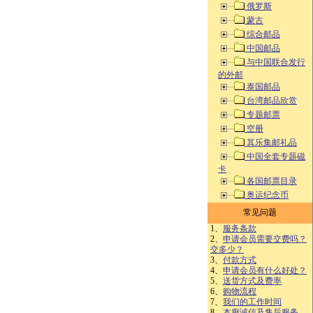
俄罗斯
蒙古
综合邮品
中国邮品
与中国联合发行
的外邮
泰国邮品
台湾邮品欣赏
专题邮票
空册
其乐集邮礼品
中国全套专题磁
卡
各国邮票目录
奥运纪念币
常见问题
1、
服务条款
2、
申请会员需要交费吗？
交多少？
3、
付款方式
4、
申请会员有什么好处？
5、
送货方式及费率
6、
购物流程
7、
我们的工作时间
8、
本廊诚信及售后服务