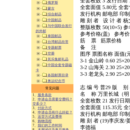
全套枚数 3 发行日期 19
俄罗斯
全套面值 5.80元 全套
蒙古
发行机构 邮电部 印
综合邮品
雕 刻 者 设 计 者
中国邮品
与中国联合发行
整版枚数 50(10×5) 参考
的外邮
参考价格(盖) 参考价格(旧
泰国邮品
筋 票 筋票价格
台湾邮品欣赏
备 注
专题邮票
图序 票图名称 面值(元
空册
其乐集邮礼品
3-1 金山岭 0.60 25×
中国全套专题磁
3-2 山海关 2.30 25×
卡
3-3 老龙头 2.90 25×
各国邮票目录
奥运纪念币
志 编 号 普29 版 别
常见问题
名 称 万里长城（
1、
服务条款
2、
申请会员需要交费吗？
全套枚数 21 发行日期 1
交多少？
全套面值 115.35元 全
3、
付款方式
4、
申请会员有什么好处？
发行机构 邮电部 印
5、
送货方式及费率
雕 刻 者 (19)李庆发
6、
购物流程
7、
我们的工作时间
李德福
8、
本廊诚信及售后服务