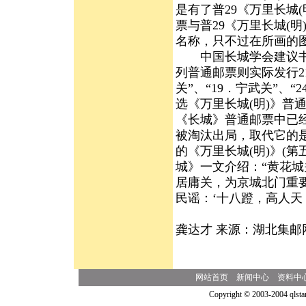
是有了普29《万里长城
票与普29《万里长城(明
名称，只不过在所画的
中国长城学会建议书中
列普通邮票则实际发行21
关”、“19．宁武关”、
选《万里长城(明)》普
《长城》普通邮票中已经
被淘汰出局，取代它的是
的《万里长城(明)》(
城》一文介绍：“黄花
居庸关，为京城北门重
民谣：‘十八蹬，高人天
（
龚达才 来源：湖北集邮
网站首页
新闻中心
资料中
Copyright © 2003-2004 qlsta