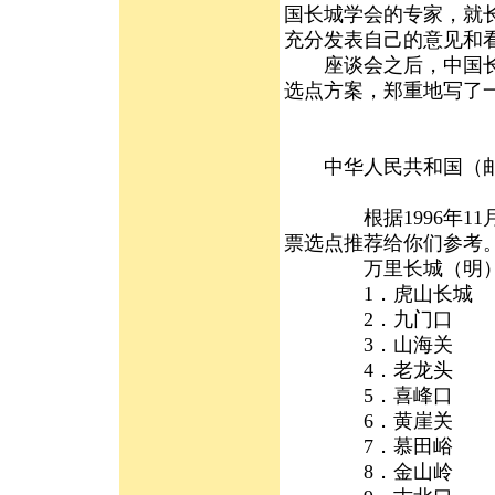
国长城学会的专家，就
充分发表自己的意见和
座谈会之后，中国长城
选点方案，郑重地写了
中华人民共和国（邮
根据1996年11月
票选点推荐给你们参考
万里长城（明）普
1．虎山长城 1
2．九门口 1
3．山海关 1
4．老龙头 18
5．喜峰口 1
6．黄崖关 2
7．慕田峪 2
8．金山岭 2