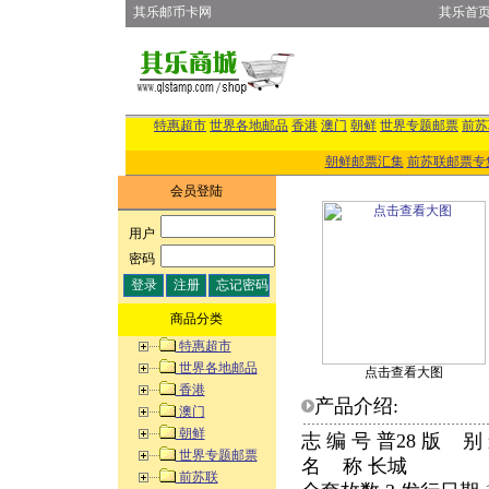
其乐邮币卡网
其乐首
特惠超市
世界各地邮品
香港
澳门
朝鲜
世界专题邮票
前苏
朝鲜邮票汇集
前苏联邮票专
会员登陆
用户
:
密码
:
商品分类
特惠超市
世界各地邮品
点击查看大图
香港
产品介绍:
澳门
朝鲜
志 编 号 普28 版 
世界专题邮票
名 称 长城
前苏联