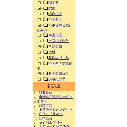
俄罗斯
蒙古
综合邮品
中国邮品
与中国联合发行
的外邮
泰国邮品
台湾邮品欣赏
专题邮票
空册
其乐集邮礼品
中国全套专题磁
卡
各国邮票目录
奥运纪念币
常见问题
1、
服务条款
2、
申请会员需要交费吗？
交多少？
3、
付款方式
4、
申请会员有什么好处？
5、
送货方式及费率
6、
购物流程
7、
我们的工作时间
8、
本廊诚信及售后服务