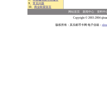
9、
常见问题
10、
商业联盟宣言
网站首页
新闻中心
资料中
Copyright © 2003-2004 qlsta
版权所有：其乐邮币卡网 电子信箱：
qls