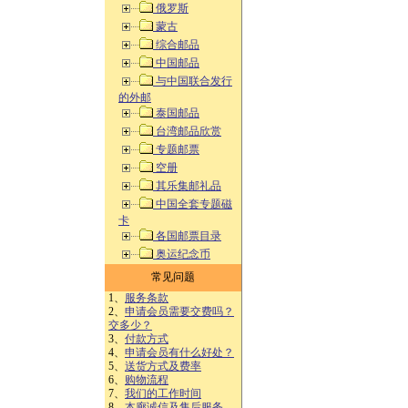
俄罗斯
蒙古
综合邮品
中国邮品
与中国联合发行
的外邮
泰国邮品
台湾邮品欣赏
专题邮票
空册
其乐集邮礼品
中国全套专题磁
卡
各国邮票目录
奥运纪念币
常见问题
1、
服务条款
2、
申请会员需要交费吗？
交多少？
3、
付款方式
4、
申请会员有什么好处？
5、
送货方式及费率
6、
购物流程
7、
我们的工作时间
8、
本廊诚信及售后服务