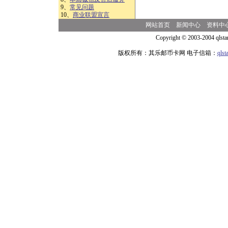
9、
常见问题
10、
商业联盟宣言
网站首页
新闻中心
资料中
Copyright © 2003-2004 qlsta
版权所有：其乐邮币卡网 电子信箱：
qls