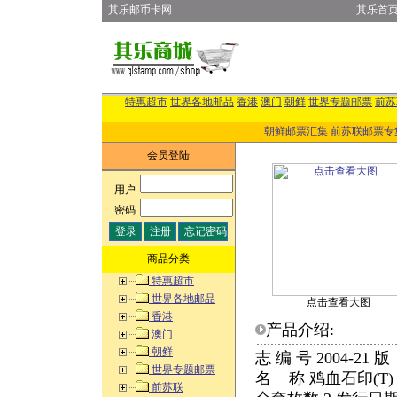
其乐邮币卡网
其乐首
特惠超市
世界各地邮品
香港
澳门
朝鲜
世界专题邮票
前苏
朝鲜邮票汇集
前苏联邮票专
会员登陆
用户
:
密码
:
商品分类
特惠超市
世界各地邮品
点击查看大图
香港
产品介绍:
澳门
朝鲜
志 编 号 2004-2
世界专题邮票
名 称 鸡血石印(T
前苏联