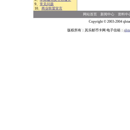
9、
常见问题
10、
商业联盟宣言
网站首页
新闻中心
资料中
Copyright © 2003-2004 qlsta
版权所有：其乐邮币卡网 电子信箱：
qls