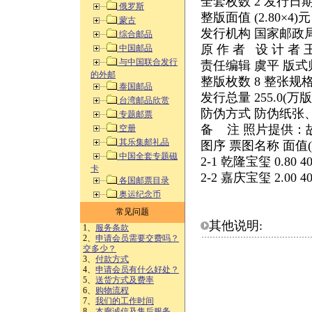
全套枚数 2 发行日期 2
俄罗斯
整版面值 (2.80×4)
蒙古
发行机构 国家邮政
综合邮品
原 作 者 设 计 者
中国邮品
与中国联合发行
责任编辑 虞平 版式
的外邮
整版枚数 8 整张规格 
泰国邮品
发行总量 255.0(万版
台湾邮品欣赏
防伪方式 防伪纸张
专题邮票
备 注 照片提供：
空册
其乐集邮礼品
图序 票图名称 面值(
中国全套专题磁
2-1 乾隆宝玺 0.80 40×
卡
2-2 嘉庆宝玺 2.00 40×
各国邮票目录
奥运纪念币
常见问题
其他说明:
1、
服务条款
2、
申请会员需要交费吗？
交多少？
3、
付款方式
4、
申请会员有什么好处？
5、
送货方式及费率
6、
购物流程
7、
我们的工作时间
8、
本廊诚信及售后服务