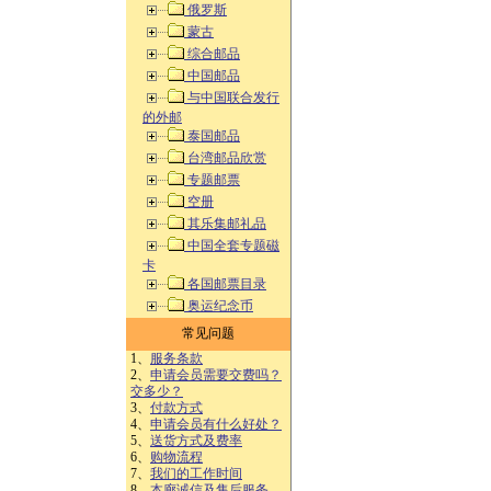
俄罗斯
蒙古
综合邮品
中国邮品
与中国联合发行
的外邮
泰国邮品
台湾邮品欣赏
专题邮票
空册
其乐集邮礼品
中国全套专题磁
卡
各国邮票目录
奥运纪念币
常见问题
1、
服务条款
2、
申请会员需要交费吗？
交多少？
3、
付款方式
4、
申请会员有什么好处？
5、
送货方式及费率
6、
购物流程
7、
我们的工作时间
8、
本廊诚信及售后服务