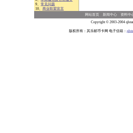
9、
常见问题
10、
商业联盟宣言
网站首页
新闻中心
资料中
Copyright © 2003-2004 qlsta
版权所有：其乐邮币卡网 电子信箱：
qls