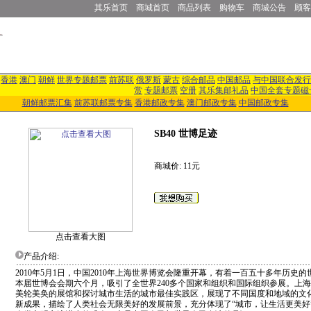
其乐首页
商城首页
商品列表
购物车
商城公告
顾客
香港
澳门
朝鲜
世界专题邮票
前苏联
俄罗斯
蒙古
综合邮品
中国邮品
与中国联合发行
赏
专题邮票
空册
其乐集邮礼品
中国全套专题磁
朝鲜邮票汇集
前苏联邮票专集
香港邮政专集
澳门邮政专集
中国邮政专集
SB40 世博足迹
商城价: 11元
点击查看大图
产品介绍:
2010年5月1日，中国2010年上海世界博览会隆重开幕，有着一百五十多年历史
本届世博会会期六个月，吸引了全世界240多个国家和组织和国际组织参展。上
美轮美奂的展馆和探讨城市生活的城市最佳实践区，展现了不同国度和地域的文
新成果，描绘了人类社会无限美好的发展前景，充分体现了“城市，让生活更美好