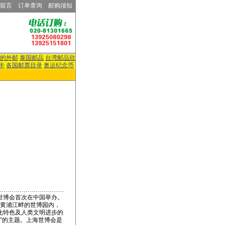
留言
订单查询
邮购须知
的外邮
泰国邮品
台湾邮品欣
卡
各国邮票目录
奥运纪念币
的世博会首次在中国举办。
海黄浦江畔的世博园内，
化特色及人类文明进步的
”的主题。上海世博会是