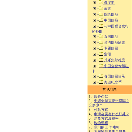
俄罗斯
蒙古
综合邮品
中国邮品
与中国联合发行
的外邮
泰国邮品
台湾邮品欣赏
专题邮票
空册
其乐集邮礼品
中国全套专题磁
卡
各国邮票目录
奥运纪念币
常见问题
1、
服务条款
2、
申请会员需要交费吗？
交多少？
3、
付款方式
4、
申请会员有什么好处？
5、
送货方式及费率
6、
购物流程
7、
我们的工作时间
8、
本廊诚信及售后服务