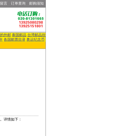
留言
订单查询
邮购须知
的外邮
泰国邮品
台湾邮品欣
卡
各国邮票目录
奥运纪念币
本。详情如下：