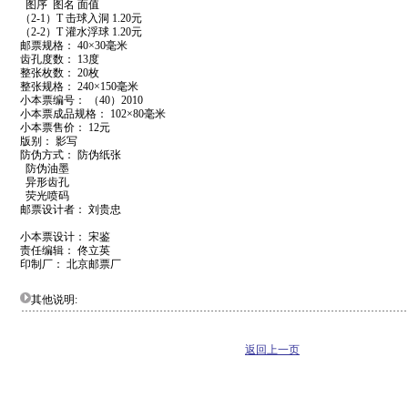
图序 图名 面值
（2-1）T 击球入洞 1.20元
（2-2）T 灌水浮球 1.20元
邮票规格： 40×30毫米
齿孔度数： 13度
整张枚数： 20枚
整张规格： 240×150毫米
小本票编号： （40）2010
小本票成品规格： 102×80毫米
小本票售价： 12元
版别： 影写
防伪方式： 防伪纸张
防伪油墨
异形齿孔
荧光喷码
邮票设计者： 刘贵忠
小本票设计： 宋鉴
责任编辑： 佟立英
印制厂： 北京邮票厂
其他说明:
返回上一页