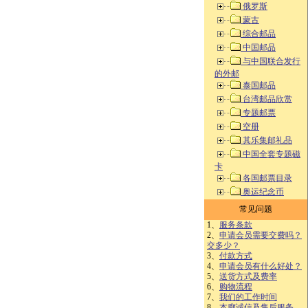
俄罗斯
蒙古
综合邮品
中国邮品
与中国联合发行
的外邮
泰国邮品
台湾邮品欣赏
专题邮票
空册
其乐集邮礼品
中国全套专题磁
卡
各国邮票目录
奥运纪念币
常见问题
1、
服务条款
2、
申请会员需要交费吗？
交多少？
3、
付款方式
4、
申请会员有什么好处？
5、
送货方式及费率
6、
购物流程
7、
我们的工作时间
8、
本廊诚信及售后服务