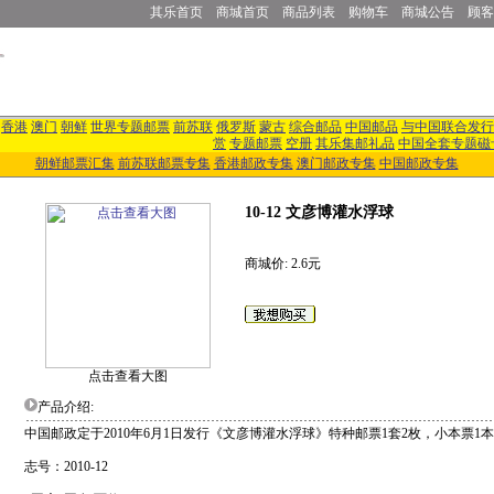
其乐首页
商城首页
商品列表
购物车
商城公告
顾客
香港
澳门
朝鲜
世界专题邮票
前苏联
俄罗斯
蒙古
综合邮品
中国邮品
与中国联合发行
赏
专题邮票
空册
其乐集邮礼品
中国全套专题磁
朝鲜邮票汇集
前苏联邮票专集
香港邮政专集
澳门邮政专集
中国邮政专集
10-12 文彦博灌水浮球
商城价: 2.6元
点击查看大图
产品介绍:
中国邮政定于2010年6月1日发行《文彦博灌水浮球》特种邮票1套2枚，小本票1
志号：2010-12