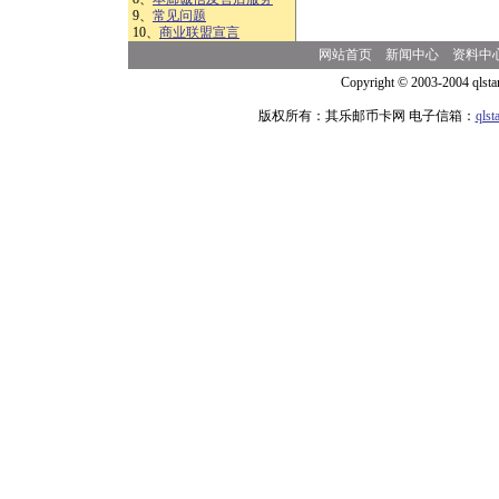
9、
常见问题
10、
商业联盟宣言
网站首页
新闻中心
资料中
Copyright © 2003-2004 qlsta
版权所有：其乐邮币卡网 电子信箱：
qls