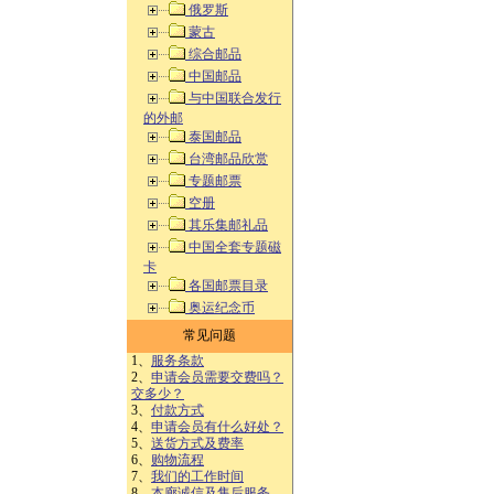
俄罗斯
蒙古
综合邮品
中国邮品
与中国联合发行
的外邮
泰国邮品
台湾邮品欣赏
专题邮票
空册
其乐集邮礼品
中国全套专题磁
卡
各国邮票目录
奥运纪念币
常见问题
1、
服务条款
2、
申请会员需要交费吗？
交多少？
3、
付款方式
4、
申请会员有什么好处？
5、
送货方式及费率
6、
购物流程
7、
我们的工作时间
8、
本廊诚信及售后服务