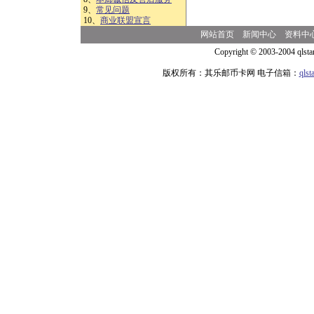
9、
常见问题
10、
商业联盟宣言
网站首页
新闻中心
资料中
Copyright © 2003-2004 qlsta
版权所有：其乐邮币卡网 电子信箱：
qls