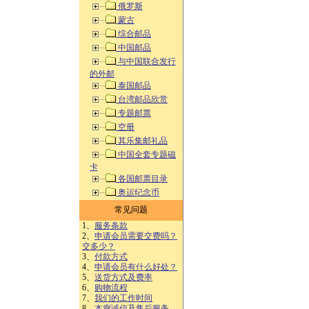
俄罗斯
蒙古
综合邮品
中国邮品
与中国联合发行
的外邮
泰国邮品
台湾邮品欣赏
专题邮票
空册
其乐集邮礼品
中国全套专题磁
卡
各国邮票目录
奥运纪念币
常见问题
1、
服务条款
2、
申请会员需要交费吗？
交多少？
3、
付款方式
4、
申请会员有什么好处？
5、
送货方式及费率
6、
购物流程
7、
我们的工作时间
8、
本廊诚信及售后服务