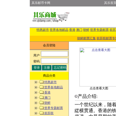
其乐邮币卡网
其乐首
特惠超市
世界各地邮品
香港
澳门
朝鲜
世界专题邮票
前苏
朝鲜邮票汇集
前苏联邮票专
会员登陆
用户
:
密码
:
商品分类
特惠超市
世界各地邮品
点击查看大图
香港
产品介绍:
澳门
朝鲜
一个世纪以来，随
世界专题邮票
緃横贯通。香港的
前苏联