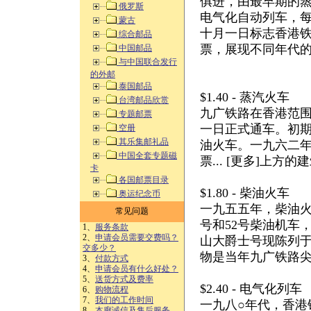
俱进，由最早期的蒸
俄罗斯
电气化自动列车，每
蒙古
十月一日标志香港
综合邮品
票，展现不同年代
中国邮品
与中国联合发行
的外邮
泰国邮品
$1.40 - 蒸汽火车
台湾邮品欣赏
九广铁路在香港范围
专题邮票
一日正式通车。初
空册
其乐集邮礼品
油火车。一九六二
中国全套专题磁
票... [更多]上
卡
各国邮票目录
$1.80 - 柴油火车
奥运纪念币
一九五五年，柴油火
常见问题
号和52号柴油机车
1、
服务条款
2、
申请会员需要交费吗？
山大爵士号现陈列
交多少？
物是当年九广铁路
3、
付款方式
4、
申请会员有什么好处？
5、
送货方式及费率
$2.40 - 电气化列车
6、
购物流程
7、
我们的工作时间
一九八○年代，香港
8、
本廊诚信及售后服务