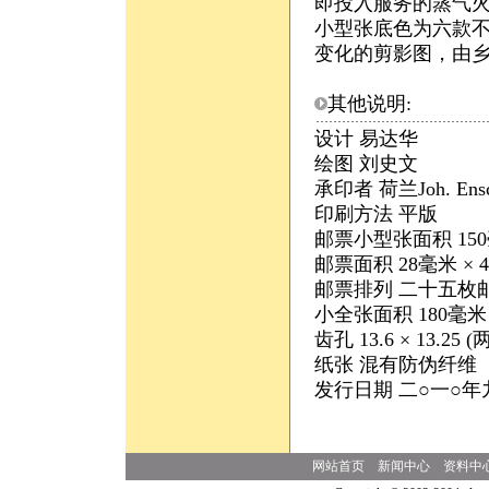
即投入服务的蒸气
小型张底色为六款
变化的剪影图，由
其他说明:
设计 易达华
绘图 刘史文
承印者 荷兰Joh. Ensch
印刷方法 平版
邮票小型张面积 150
邮票面积 28毫米 × 
邮票排列 二十五枚
小全张面积 180毫米 
齿孔 13.6 × 13
纸张 混有防伪纤维
发行日期 二○一○
网站首页
新闻中心
资料中