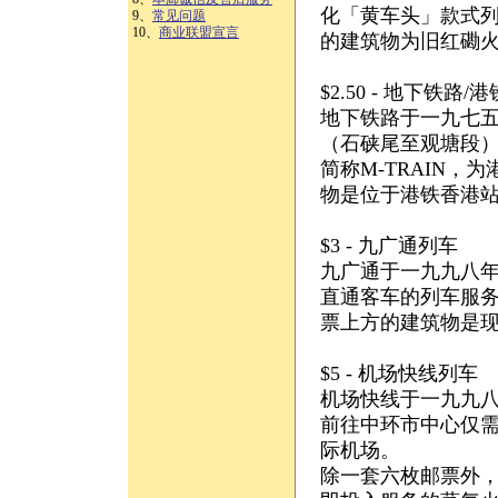
化「黄车头」款式
9、
常见问题
10、
商业联盟宣言
的建筑物为旧红磡
$2.50 - 地下铁路
地下铁路于一九七
（石硖尾至观塘段
简称M-TRAIN
物是位于港铁香港
$3 - 九广通列车
九广通于一九九八
直通客车的列车服务
票上方的建筑物是
$5 - 机场快线列车
机场快线于一九九八
前往中环市中心仅需
际机场。
除一套六枚邮票外，