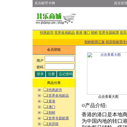
其乐邮币卡网
其乐首
特惠超市
世界各地邮品
香港
澳门
朝鲜
世界专题邮票
前苏
朝鲜邮票汇集
前苏联邮票专
会员登陆
用户
:
密码
:
商品分类
特惠超市
世界各地邮品
点击查看大图
香港
产品介绍:
澳门
朝鲜
香港的港口是本地
世界专题邮票
为中国内地的转口
前苏联