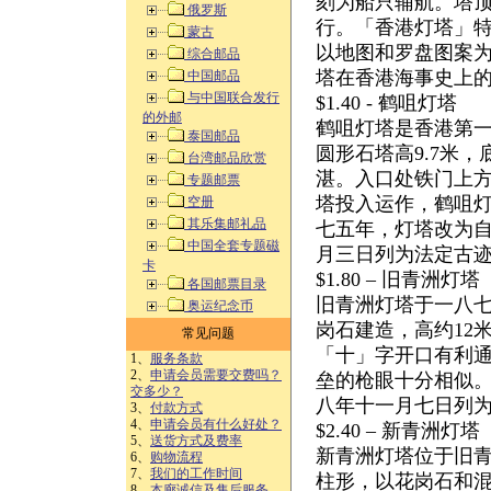
刻为船只辅航。塔
俄罗斯
行。「香港灯塔」
蒙古
以地图和罗盘图案
综合邮品
塔在香港海事史上
中国邮品
与中国联合发行
$1.40 - 鹤咀灯塔
的外邮
鹤咀灯塔是香港第
泰国邮品
圆形石塔高9.7米
台湾邮品欣赏
湛。入口处铁门上
专题邮票
塔投入运作，鹤咀
空册
其乐集邮礼品
七五年，灯塔改为自
中国全套专题磁
月三日列为法定古
卡
$1.80 – 旧青洲灯塔
各国邮票目录
旧青洲灯塔于一八
奥运纪念币
岗石建造，高约12
常见问题
「十」字开口有利
1、
服务条款
2、
申请会员需要交费吗？
垒的枪眼十分相似。
交多少？
八年十一月七日列
3、
付款方式
4、
申请会员有什么好处？
$2.40 – 新青洲灯塔
5、
送货方式及费率
新青洲灯塔位于旧青
6、
购物流程
7、
我们的工作时间
柱形，以花岗石和混
8、
本廊诚信及售后服务