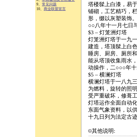
塔楼髹上白漆，易
9、
常见问题
10、
商业联盟宣言
铺砌，工艺精巧，
形，缀以灰塑装饰。
○○八年十一月七日
$3 – 灯笼洲灯塔
灯笼洲灯塔于一九一
建造，塔顶髹上白
睡房、厨房、厕所
能从塔顶收集雨水
动操作，二○○○年
$5 – 横澜灯塔
横澜灯塔于一八九
为燃料，旋转的照
受严重破坏，修葺
灯塔运作全面自动
东面气象资料，以供
十九日列为法定古
其他说明: