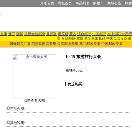
其乐首页
商城首页
商品列表
购物车
商城公告
顾客
香港
澳门
朝鲜
世界专题邮票
前苏联
俄罗斯
蒙古
综合邮品
中国邮品
与中国联合发行
赏
专题邮票
空册
其乐集邮礼品
中国全套专题磁
朝鲜邮票汇集
前苏联邮票专集
香港邮政专集
澳门邮政专集
中国邮政专集
10-15 旅游旅行大会
商城价: 5元
点击查看大图
产品介绍:
其他说明: