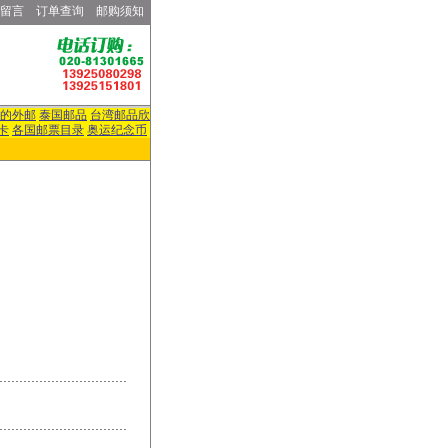
留言
订单查询
邮购须知
的外邮
泰国邮品
台湾邮品欣
卡
各国邮票目录
奥运纪念币