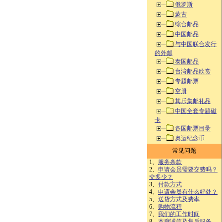
俄罗斯
蒙古
综合邮品
中国邮品
与中国联合发行
的外邮
泰国邮品
台湾邮品欣赏
专题邮票
空册
其乐集邮礼品
中国全套专题磁
卡
各国邮票目录
奥运纪念币
常见问题
1、
服务条款
2、
申请会员需要交费吗？
交多少？
3、
付款方式
4、
申请会员有什么好处？
5、
送货方式及费率
6、
购物流程
7、
我们的工作时间
8、
本廊诚信及售后服务