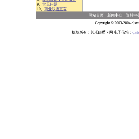
9、
常见问题
10、
商业联盟宣言
网站首页
新闻中心
资料中
Copyright © 2003-2004 qlsta
版权所有：其乐邮币卡网 电子信箱：
qls