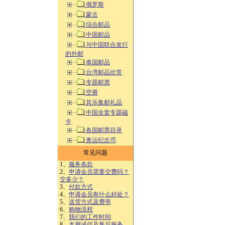
俄罗斯
蒙古
综合邮品
中国邮品
与中国联合发行
的外邮
泰国邮品
台湾邮品欣赏
专题邮票
空册
其乐集邮礼品
中国全套专题磁
卡
各国邮票目录
奥运纪念币
常见问题
1、
服务条款
2、
申请会员需要交费吗？
交多少？
3、
付款方式
4、
申请会员有什么好处？
5、
送货方式及费率
6、
购物流程
7、
我们的工作时间
8、
本廊诚信及售后服务