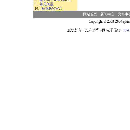
9、
常见问题
10、
商业联盟宣言
网站首页
新闻中心
资料中
Copyright © 2003-2004 qlsta
版权所有：其乐邮币卡网 电子信箱：
qls