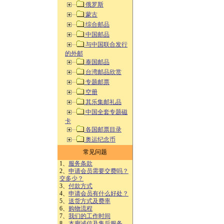
俄罗斯
蒙古
综合邮品
中国邮品
与中国联合发行
的外邮
泰国邮品
台湾邮品欣赏
专题邮票
空册
其乐集邮礼品
中国全套专题磁
卡
各国邮票目录
奥运纪念币
常见问题
1、
服务条款
2、
申请会员需要交费吗？
交多少？
3、
付款方式
4、
申请会员有什么好处？
5、
送货方式及费率
6、
购物流程
7、
我们的工作时间
8、
本廊诚信及售后服务