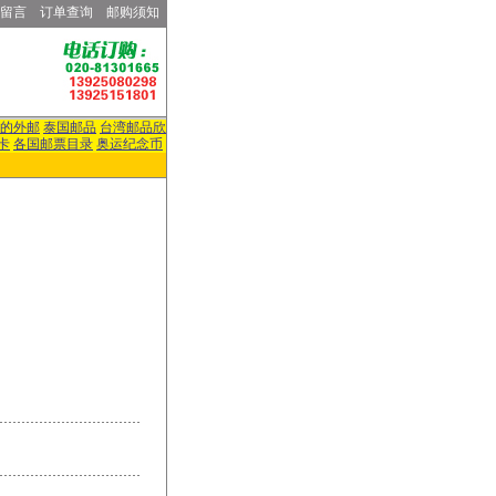
留言
订单查询
邮购须知
的外邮
泰国邮品
台湾邮品欣
卡
各国邮票目录
奥运纪念币