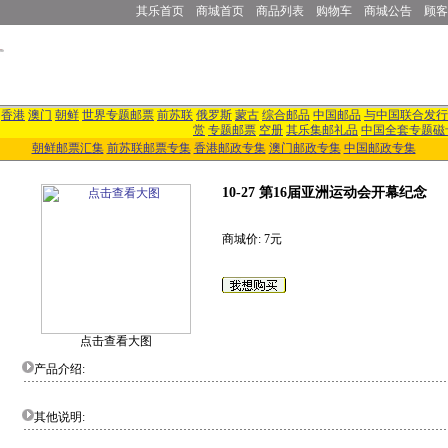
其乐首页
商城首页
商品列表
购物车
商城公告
顾客
香港
澳门
朝鲜
世界专题邮票
前苏联
俄罗斯
蒙古
综合邮品
中国邮品
与中国联合发行
赏
专题邮票
空册
其乐集邮礼品
中国全套专题磁
朝鲜邮票汇集
前苏联邮票专集
香港邮政专集
澳门邮政专集
中国邮政专集
10-27 第16届亚洲运动会开幕纪念
商城价: 7元
点击查看大图
产品介绍:
其他说明: