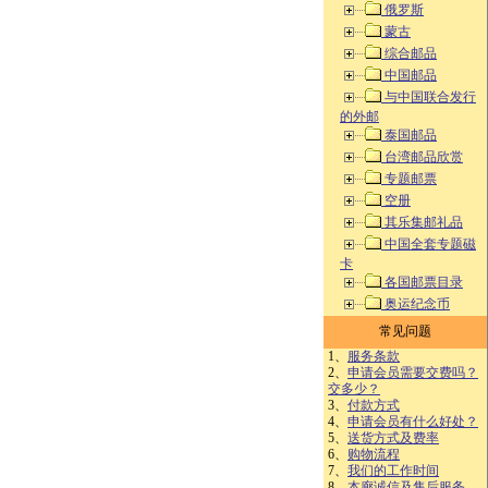
俄罗斯
蒙古
综合邮品
中国邮品
与中国联合发行
的外邮
泰国邮品
台湾邮品欣赏
专题邮票
空册
其乐集邮礼品
中国全套专题磁
卡
各国邮票目录
奥运纪念币
常见问题
1、
服务条款
2、
申请会员需要交费吗？
交多少？
3、
付款方式
4、
申请会员有什么好处？
5、
送货方式及费率
6、
购物流程
7、
我们的工作时间
8、
本廊诚信及售后服务