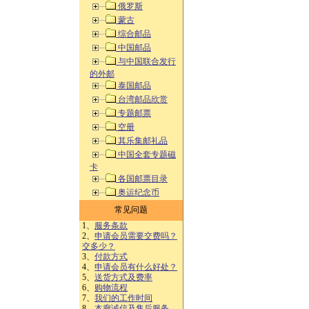
俄罗斯
蒙古
综合邮品
中国邮品
与中国联合发行
的外邮
泰国邮品
台湾邮品欣赏
专题邮票
空册
其乐集邮礼品
中国全套专题磁
卡
各国邮票目录
奥运纪念币
常见问题
1、
服务条款
2、
申请会员需要交费吗？
交多少？
3、
付款方式
4、
申请会员有什么好处？
5、
送货方式及费率
6、
购物流程
7、
我们的工作时间
8、
本廊诚信及售后服务