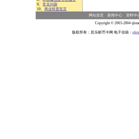
9、
常见问题
10、
商业联盟宣言
网站首页
新闻中心
资料中
Copyright © 2003-2004 qlsta
版权所有：其乐邮币卡网 电子信箱：
qls