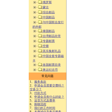
俄罗斯
蒙古
综合邮品
中国邮品
与中国联合发行
的外邮
泰国邮品
台湾邮品欣赏
专题邮票
空册
其乐集邮礼品
中国全套专题磁
卡
各国邮票目录
奥运纪念币
常见问题
1、
服务条款
2、
申请会员需要交费吗？
交多少？
3、
付款方式
4、
申请会员有什么好处？
5、
送货方式及费率
6、
购物流程
7、
我们的工作时间
8、
本廊诚信及售后服务