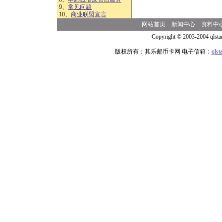
9、
常见问题
10、
商业联盟宣言
网站首页
新闻中心
资料中
Copyright © 2003-2004 qlsta
版权所有：其乐邮币卡网 电子信箱：
qls