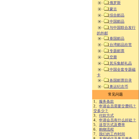
俄罗斯
蒙古
综合邮品
中国邮品
与中国联合发行
的外邮
泰国邮品
台湾邮品欣赏
专题邮票
空册
其乐集邮礼品
中国全套专题磁
卡
各国邮票目录
奥运纪念币
常见问题
1、
服务条款
2、
申请会员需要交费吗？
交多少？
3、
付款方式
4、
申请会员有什么好处？
5、
送货方式及费率
6、
购物流程
7、
我们的工作时间
8、
本廊诚信及售后服务