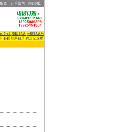
留言
订单查询
邮购须知
的外邮
泰国邮品
台湾邮品欣
卡
各国邮票目录
奥运纪念币