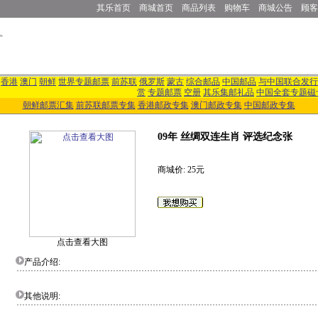
其乐首页
商城首页
商品列表
购物车
商城公告
顾客
香港
澳门
朝鲜
世界专题邮票
前苏联
俄罗斯
蒙古
综合邮品
中国邮品
与中国联合发行
赏
专题邮票
空册
其乐集邮礼品
中国全套专题磁
朝鲜邮票汇集
前苏联邮票专集
香港邮政专集
澳门邮政专集
中国邮政专集
09年 丝绸双连生肖 评选纪念张
商城价: 25元
点击查看大图
产品介绍:
其他说明: