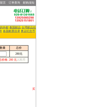
留言
订单查询
邮购须知
的外邮
泰国邮品
台湾邮品欣
卡
各国邮票目录
奥运纪念币
数量
总价
280元
总价格: 280 元
人民币
请你将你购 买
或打电话等各类