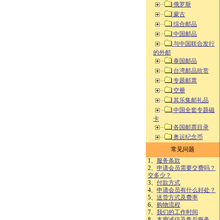
俄罗斯
蒙古
综合邮品
中国邮品
与中国联合发行
的外邮
泰国邮品
台湾邮品欣赏
专题邮票
空册
其乐集邮礼品
中国全套专题磁
卡
各国邮票目录
奥运纪念币
常见问题
1、
服务条款
2、
申请会员需要交费吗？
交多少？
3、
付款方式
4、
申请会员有什么好处？
5、
送货方式及费率
6、
购物流程
7、
我们的工作时间
8、
本廊诚信及售后服务