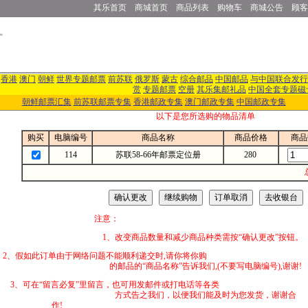
其乐首页
商城首页
商品列表
购物车
商城公告
顾客
香港
澳门
朝鲜
世界专题邮票
前苏联
俄罗斯
蒙古
综合邮品
中国邮品
与中国联合发行
赏
专题邮票
空册
其乐集邮礼品
中国全套专题磁
朝鲜邮票汇集
前苏联邮票专集
香港邮政专集
澳门邮政专集
中国邮政专集
以下是您所选购的物品清单
购买
电脑编号
商品名称
商品价格
商品
114
苏联58-66年邮票定位册
280
注意：
1、改变商品数量和减少商品种类需按“确认更改”按钮。
2、假如此订单由于网络问题不能顺利递交时,
的邮品的“商品名称”告诉我们,(不要写电脑编号),谢谢!
3、可在“留言必复”里留言，也可用发邮件
方式告之我们，以便我们能及时为您发货，谢谢合
作!