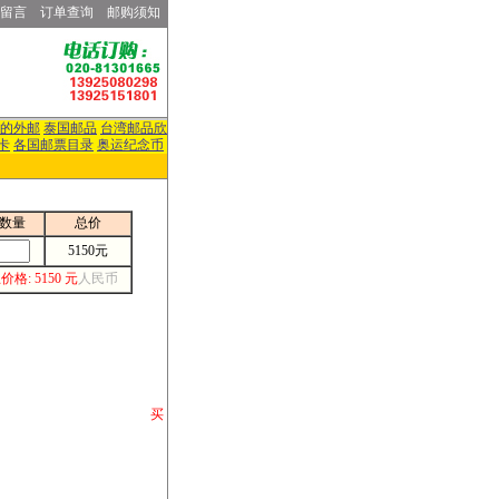
留言
订单查询
邮购须知
的外邮
泰国邮品
台湾邮品欣
卡
各国邮票目录
奥运纪念币
数量
总价
5150元
价格: 5150 元
人民币
请你将你购 买
或打电话等各类