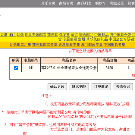
其乐首页
商城首页
商品列表
购物车
商城公告
顾客
香港
澳门
朝鲜
世界专题邮票
前苏联
俄罗斯
蒙古
综合邮品
中国邮品
与中国联合发行
赏
专题邮票
空册
其乐集邮礼品
中国全套专题磁
朝鲜邮票汇集
前苏联邮票专集
香港邮政专集
澳门邮政专集
中国邮政专集
以下是您所选购的物品清单
购买
电脑编号
商品名称
商品价格
商品
141
苏联67-91年全新邮票大全连定位册
5150
总
注意：
1、改变商品数量和减少商品种类需按“确认更改”按钮。
2、假如此订单由于网络问题不能顺利递交时,
的邮品的“商品名称”告诉我们,(不要写电脑编号),谢谢!
3、可在“留言必复”里留言，也可用发邮件
方式告之我们，以便我们能及时为您发货，谢谢合
作!