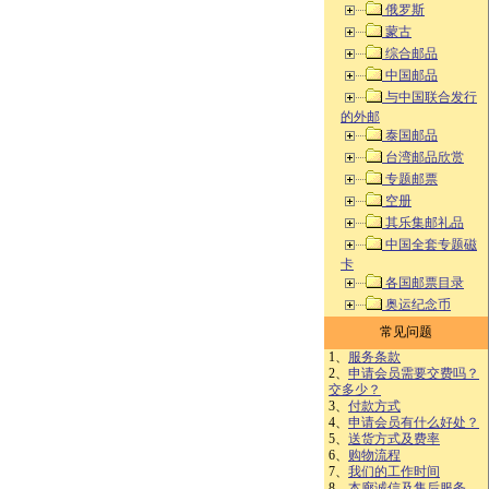
俄罗斯
蒙古
综合邮品
中国邮品
与中国联合发行
的外邮
泰国邮品
台湾邮品欣赏
专题邮票
空册
其乐集邮礼品
中国全套专题磁
卡
各国邮票目录
奥运纪念币
常见问题
1、
服务条款
2、
申请会员需要交费吗？
交多少？
3、
付款方式
4、
申请会员有什么好处？
5、
送货方式及费率
6、
购物流程
7、
我们的工作时间
8、
本廊诚信及售后服务