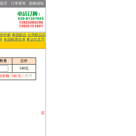
留言
订单查询
邮购须知
的外邮
泰国邮品
台湾邮品欣
卡
各国邮票目录
奥运纪念币
数量
总价
540元
总价格: 540 元
人民币
请你将你购 买
或打电话等各类