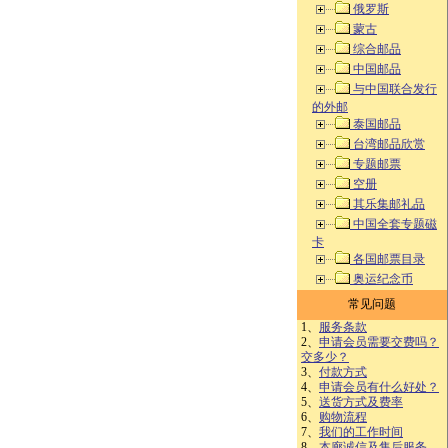
俄罗斯
蒙古
综合邮品
中国邮品
与中国联合发行
的外邮
泰国邮品
台湾邮品欣赏
专题邮票
空册
其乐集邮礼品
中国全套专题磁
卡
各国邮票目录
奥运纪念币
常见问题
1、
服务条款
2、
申请会员需要交费吗？
交多少？
3、
付款方式
4、
申请会员有什么好处？
5、
送货方式及费率
6、
购物流程
7、
我们的工作时间
8、
本廊诚信及售后服务