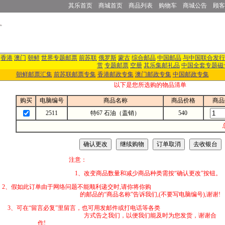
其乐首页
商城首页
商品列表
购物车
商城公告
顾客
香港
澳门
朝鲜
世界专题邮票
前苏联
俄罗斯
蒙古
综合邮品
中国邮品
与中国联合发行
赏
专题邮票
空册
其乐集邮礼品
中国全套专题磁
朝鲜邮票汇集
前苏联邮票专集
香港邮政专集
澳门邮政专集
中国邮政专集
以下是您所选购的物品清单
购买
电脑编号
商品名称
商品价格
商品
2511
特67 石油（盖销）
540
注意：
1、改变商品数量和减少商品种类需按“确认更改”按钮。
2、假如此订单由于网络问题不能顺利递交时,
的邮品的“商品名称”告诉我们,(不要写电脑编号),谢谢!
3、可在“留言必复”里留言，也可用发邮件
方式告之我们，以便我们能及时为您发货，谢谢合
作!