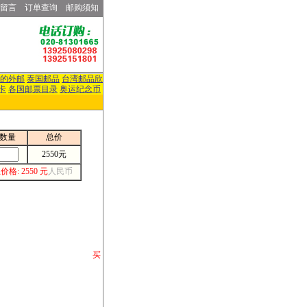
留言
订单查询
邮购须知
的外邮
泰国邮品
台湾邮品欣
卡
各国邮票目录
奥运纪念币
数量
总价
2550元
价格: 2550 元
人民币
请你将你购 买
或打电话等各类