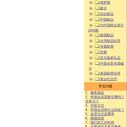
俄罗斯
蒙古
综合邮品
中国邮品
与中国联合发行
的外邮
泰国邮品
台湾邮品欣赏
专题邮票
空册
其乐集邮礼品
中国全套专题磁
卡
各国邮票目录
奥运纪念币
常见问题
1、
服务条款
2、
申请会员需要交费吗？
交多少？
3、
付款方式
4、
申请会员有什么好处？
5、
送货方式及费率
6、
购物流程
7、
我们的工作时间
8、
本廊诚信及售后服务