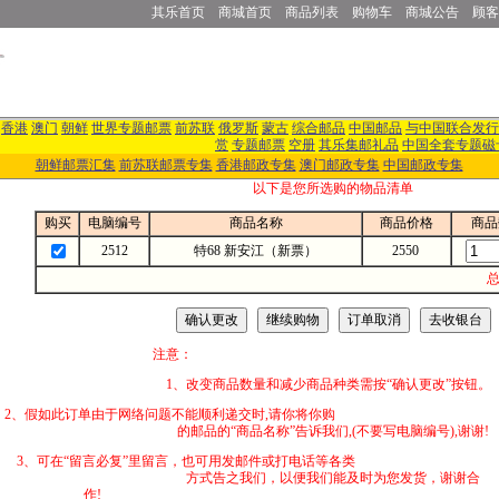
其乐首页
商城首页
商品列表
购物车
商城公告
顾客
香港
澳门
朝鲜
世界专题邮票
前苏联
俄罗斯
蒙古
综合邮品
中国邮品
与中国联合发行
赏
专题邮票
空册
其乐集邮礼品
中国全套专题磁
朝鲜邮票汇集
前苏联邮票专集
香港邮政专集
澳门邮政专集
中国邮政专集
以下是您所选购的物品清单
购买
电脑编号
商品名称
商品价格
商品
2512
特68 新安江（新票）
2550
总
注意：
1、改变商品数量和减少商品种类需按“确认更改”按钮。
2、假如此订单由于网络问题不能顺利递交时,
的邮品的“商品名称”告诉我们,(不要写电脑编号),谢谢!
3、可在“留言必复”里留言，也可用发邮件
方式告之我们，以便我们能及时为您发货，谢谢合
作!