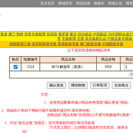
其乐首页
商城首页
商品列表
购物车
商城公告
顾客
香港
澳门
朝鲜
世界专题邮票
前苏联
俄罗斯
蒙古
综合邮品
中国邮品
与中国联合发行
赏
专题邮票
空册
其乐集邮礼品
中国全套专题磁
朝鲜邮票汇集
前苏联邮票专集
香港邮政专集
澳门邮政专集
中国邮政专集
以下是您所选购的物品清单
购买
电脑编号
商品名称
商品价格
商品
2524
特74 解放军（新票）
1950
总
注意：
1、改变商品数量和减少商品种类需按“确认更改”按钮。
2、假如此订单由于网络问题不能顺利递交时,
的邮品的“商品名称”告诉我们,(不要写电脑编号),谢谢!
3、可在“留言必复”里留言，也可用发邮件
方式告之我们，以便我们能及时为您发货，谢谢合
作!