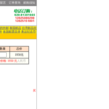
留言
订单查询
邮购须知
的外邮
泰国邮品
台湾邮品欣
卡
各国邮票目录
奥运纪念币
数量
总价
1950元
价格: 1950 元
人民币
请你将你购 买
或打电话等各类