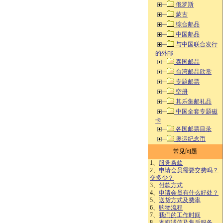
俄罗斯
蒙古
综合邮品
中国邮品
与中国联合发行
的外邮
泰国邮品
台湾邮品欣赏
专题邮票
空册
其乐集邮礼品
中国全套专题磁
卡
各国邮票目录
奥运纪念币
常见问题
1、
服务条款
2、
申请会员需要交费吗？
交多少？
3、
付款方式
4、
申请会员有什么好处？
5、
送货方式及费率
6、
购物流程
7、
我们的工作时间
8、
本廊诚信及售后服务