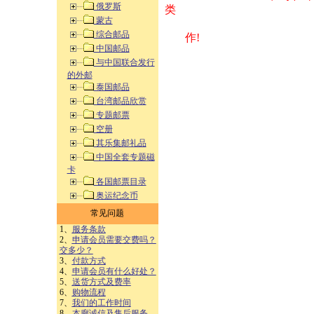
俄罗斯
类 方式告之
蒙古
综合邮品
作!
中国邮品
与中国联合发行
的外邮
泰国邮品
台湾邮品欣赏
专题邮票
空册
其乐集邮礼品
中国全套专题磁
卡
各国邮票目录
奥运纪念币
常见问题
1、
服务条款
2、
申请会员需要交费吗？
交多少？
3、
付款方式
4、
申请会员有什么好处？
5、
送货方式及费率
6、
购物流程
7、
我们的工作时间
8、
本廊诚信及售后服务