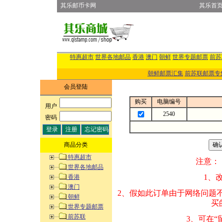
其乐邮币卡网
其乐首
特惠超市
世界各地邮品
香港
澳门
朝鲜
世界专题邮票
前苏
朝鲜邮票汇集
前苏联邮票专
会员登陆
购买
电脑编号
用户
:
2540
密码
:
商品分类
特惠超市
注意：
世界各地邮品
1、改变商品数量
香港
澳门
2、假如此订单由
朝鲜
买的邮品的“商
世界专题邮票
前苏联
3、可在“