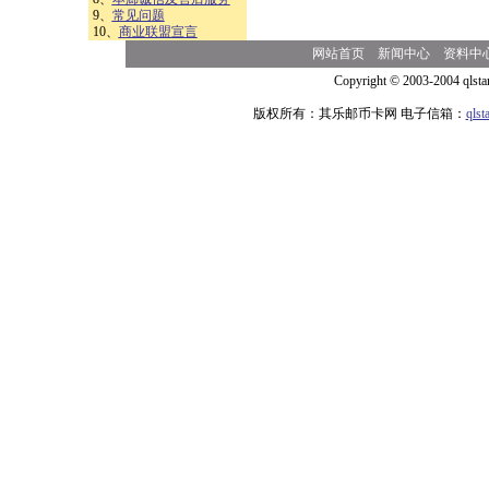
9、
常见问题
10、
商业联盟宣言
网站首页
新闻中心
资料中
Copyright © 2003-2004 qlsta
版权所有：其乐邮币卡网 电子信箱：
qls