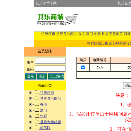
其乐邮币卡网
其乐首
特惠超市
世界各地邮品
香港
澳门
朝鲜
世界专题邮票
前苏
朝鲜邮票汇集
前苏联邮票专
会员登陆
购买
电脑编号
用户
:
2569
文
密码
:
商品分类
特惠超市
注意：
世界各地邮品
1、改变商品数量
香港
澳门
2、假如此订单由
朝鲜
买的邮品的“商
世界专题邮票
前苏联
3、可在“