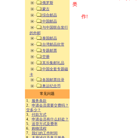
俄罗斯
类 方式告之
蒙古
综合邮品
作!
中国邮品
与中国联合发行
的外邮
泰国邮品
台湾邮品欣赏
专题邮票
空册
其乐集邮礼品
中国全套专题磁
卡
各国邮票目录
奥运纪念币
常见问题
1、
服务条款
2、
申请会员需要交费吗？
交多少？
3、
付款方式
4、
申请会员有什么好处？
5、
送货方式及费率
6、
购物流程
7、
我们的工作时间
8、
本廊诚信及售后服务