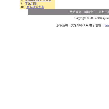
9、
常见问题
10、
商业联盟宣言
网站首页
新闻中心
资料中
Copyright © 2003-2004 qlsta
版权所有：其乐邮币卡网 电子信箱：
qls