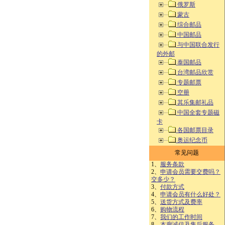
俄罗斯
蒙古
综合邮品
中国邮品
与中国联合发行
的外邮
泰国邮品
台湾邮品欣赏
专题邮票
空册
其乐集邮礼品
中国全套专题磁
卡
各国邮票目录
奥运纪念币
常见问题
1、
服务条款
2、
申请会员需要交费吗？
交多少？
3、
付款方式
4、
申请会员有什么好处？
5、
送货方式及费率
6、
购物流程
7、
我们的工作时间
8、
本廊诚信及售后服务