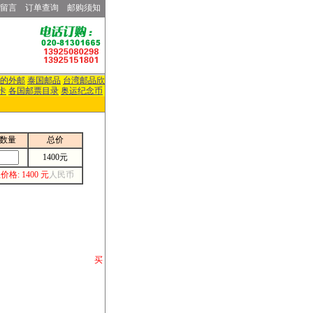
留言
订单查询
邮购须知
的外邮
泰国邮品
台湾邮品欣
卡
各国邮票目录
奥运纪念币
数量
总价
1400元
价格: 1400 元
人民币
请你将你购 买
或打电话等各类