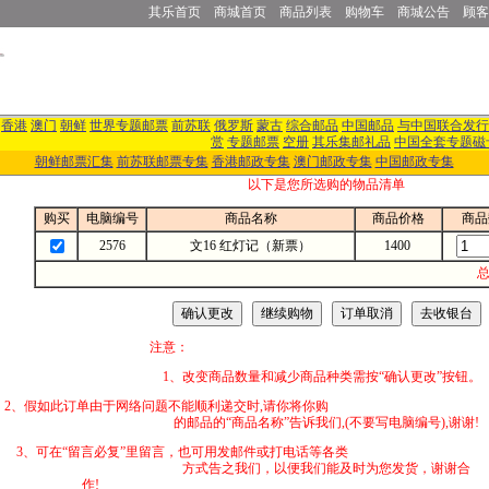
其乐首页
商城首页
商品列表
购物车
商城公告
顾客
香港
澳门
朝鲜
世界专题邮票
前苏联
俄罗斯
蒙古
综合邮品
中国邮品
与中国联合发行
赏
专题邮票
空册
其乐集邮礼品
中国全套专题磁
朝鲜邮票汇集
前苏联邮票专集
香港邮政专集
澳门邮政专集
中国邮政专集
以下是您所选购的物品清单
购买
电脑编号
商品名称
商品价格
商品
2576
文16 红灯记（新票）
1400
总
注意：
1、改变商品数量和减少商品种类需按“确认更改”按钮。
2、假如此订单由于网络问题不能顺利递交时,
的邮品的“商品名称”告诉我们,(不要写电脑编号),谢谢!
3、可在“留言必复”里留言，也可用发邮件
方式告之我们，以便我们能及时为您发货，谢谢合
作!