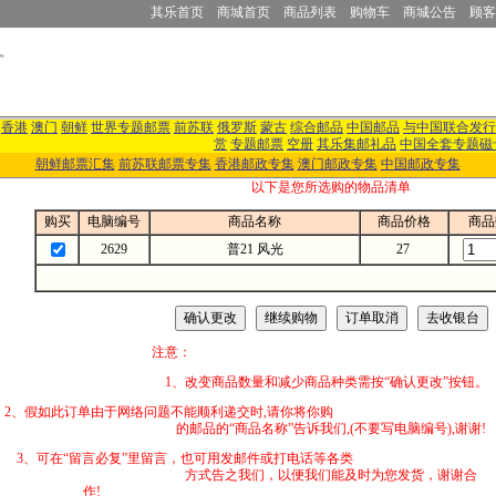
其乐首页
商城首页
商品列表
购物车
商城公告
顾客
香港
澳门
朝鲜
世界专题邮票
前苏联
俄罗斯
蒙古
综合邮品
中国邮品
与中国联合发行
赏
专题邮票
空册
其乐集邮礼品
中国全套专题磁
朝鲜邮票汇集
前苏联邮票专集
香港邮政专集
澳门邮政专集
中国邮政专集
以下是您所选购的物品清单
购买
电脑编号
商品名称
商品价格
商品
2629
普21 风光
27
注意：
1、改变商品数量和减少商品种类需按“确认更改”按钮。
2、假如此订单由于网络问题不能顺利递交时,
的邮品的“商品名称”告诉我们,(不要写电脑编号),谢谢!
3、可在“留言必复”里留言，也可用发邮件
方式告之我们，以便我们能及时为您发货，谢谢合
作!