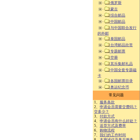
俄罗斯
蒙古
综合邮品
中国邮品
与中国联合发行
的外邮
泰国邮品
台湾邮品欣赏
专题邮票
空册
其乐集邮礼品
中国全套专题磁
卡
各国邮票目录
奥运纪念币
常见问题
1、
服务条款
2、
申请会员需要交费吗？
交多少？
3、
付款方式
4、
申请会员有什么好处？
5、
送货方式及费率
6、
购物流程
7、
我们的工作时间
8、
本廊诚信及售后服务