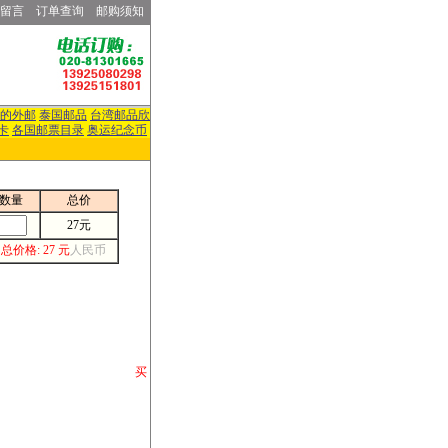
留言
订单查询
邮购须知
的外邮
泰国邮品
台湾邮品欣
卡
各国邮票目录
奥运纪念币
数量
总价
27元
总价格: 27 元
人民币
请你将你购 买
或打电话等各类