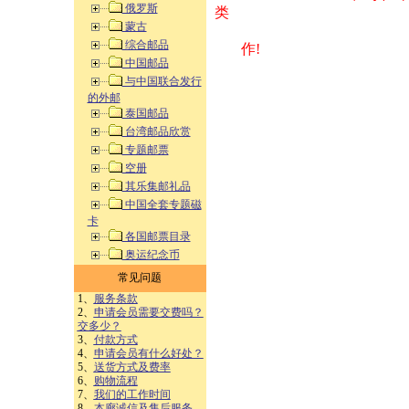
俄罗斯
类 方式告之
蒙古
综合邮品
作!
中国邮品
与中国联合发行
的外邮
泰国邮品
台湾邮品欣赏
专题邮票
空册
其乐集邮礼品
中国全套专题磁
卡
各国邮票目录
奥运纪念币
常见问题
1、
服务条款
2、
申请会员需要交费吗？
交多少？
3、
付款方式
4、
申请会员有什么好处？
5、
送货方式及费率
6、
购物流程
7、
我们的工作时间
8、
本廊诚信及售后服务