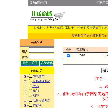
其乐邮币卡网
其乐首
特惠超市
世界各地邮品
香港
澳门
朝鲜
世界专题邮票
前苏
朝鲜邮票汇集
前苏联邮票专
会员登陆
购买
电脑编号
用户
:
2794
J1
密码
:
商品分类
特惠超市
注意：
世界各地邮品
1、改变商品数量
香港
澳门
2、假如此订单由
朝鲜
买的邮品的“商
世界专题邮票
前苏联
3、可在“