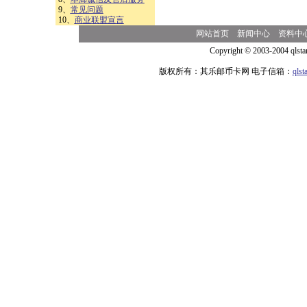
9、
常见问题
10、
商业联盟宣言
网站首页
新闻中心
资料中
Copyright © 2003-2004 qlsta
版权所有：其乐邮币卡网 电子信箱：
qls